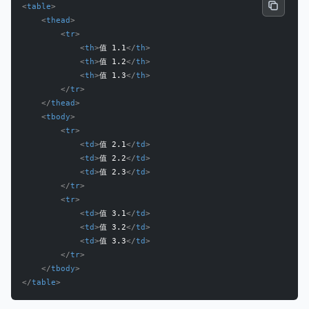
<
table
>
<
thead
>
<
tr
>
<
th
>
值 1.1
</
th
>
<
th
>
值 1.2
</
th
>
<
th
>
值 1.3
</
th
>
</
tr
>
</
thead
>
<
tbody
>
<
tr
>
<
td
>
值 2.1
</
td
>
<
td
>
值 2.2
</
td
>
<
td
>
值 2.3
</
td
>
</
tr
>
<
tr
>
<
td
>
值 3.1
</
td
>
<
td
>
值 3.2
</
td
>
<
td
>
值 3.3
</
td
>
</
tr
>
</
tbody
>
</
table
>